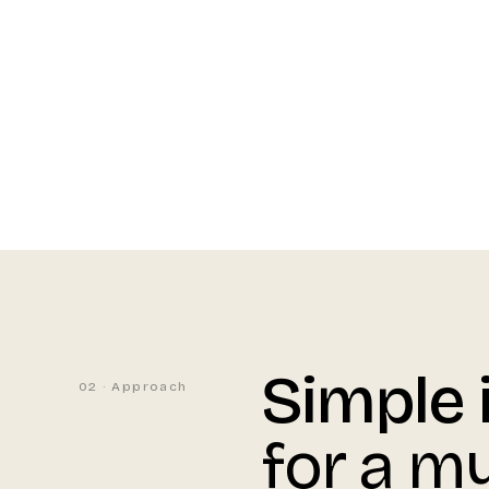
01 / TAROT HOMEPAGE INTERACTION
Simple 
02 · Approach
for a my