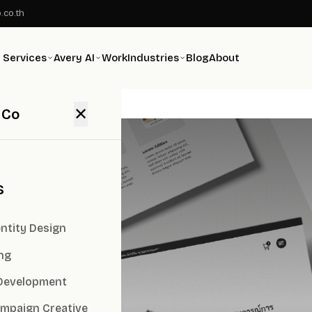
.co.th
Services
Avery AI
Work
Industries
Blog
About
✕
 Co
s
ntity Design
ng
Development
ampaign Creative