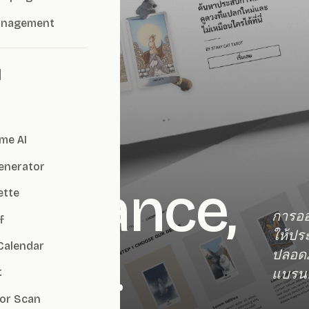
anagement
I
me AI
Generator
guidance,
ette
การออ
f
ให้ปร
flow.
Calendar
ปลอดภ
แบรนด
t
or Scan