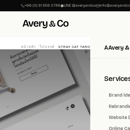
+66 (0) 91 556 0748
LINE @averyandco
info@averyandco
A
Avery &
หน้าหลัก
โปรเจกต์
STRAY CAT TAROT
Service
Brand lde
Rebrandi
Website 
Online C