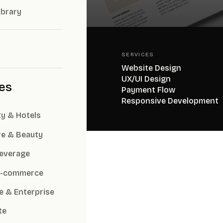
ibrary
SERVICES
 · Tarot Service
Website Design
UX/UI Design
ies
Payment Flow
Responsive Development
ty & Hotels
re & Beauty
everage
 E-commerce
at —
e & Enterprise
te