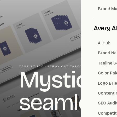
Brand M
Avery A
AI Hub
Brand Na
Tagline 
CASE STUDY · STRAY CAT TAROT
Mystical 
Color Pal
Logo Brie
seamless 
Content 
SEO Audi
Competit