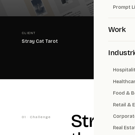
Prompt L
Work
CLIENT
INDUSTRY
Stray Cat Tarot
Lifestyle
Industr
Hospitali
Healthca
Food & B
Retail &
Stray C
Corporat
01 · Challenge
Real Esta