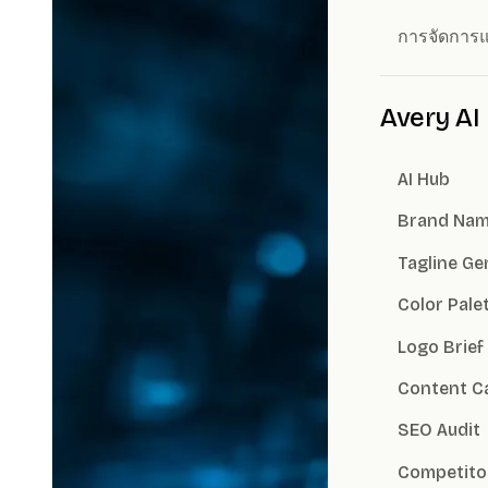
การจัดการ
Avery AI
AI Hub
Brand Nam
Tagline Ge
Color Pale
Logo Brief
Content C
SEO Audit
Competito