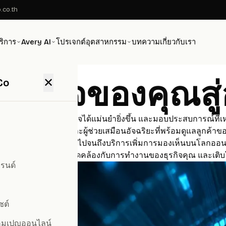
.co.th
ริการ
Avery AI
โปรเจกต์
อุตสาหกรรม
บทความ
เกี่ยวกับเรา
่อนธุรกิจของคุณส
✕
Co
ิ่มประสิทธิภาพ ตัดสินใจได้แม่นยำยิ่งขึ้น และมอบประสบการณ์ที่เห
น การพัฒนาแชทบอทและผู้ช่วยเสมือนอัจฉริยะที่พร้อมดูแลลูกค้าข
ได้อย่างรวดเร็วและแม่นยำ ไปจนถึงบริการเพิ่มการมองเห็นบนโลกออนไ
น เราออกแบบโซลูชันให้สอดคล้องกับการทำงานของธุรกิจคุณ และเติ
รนด์
ซต์
คมเปญออนไลน์