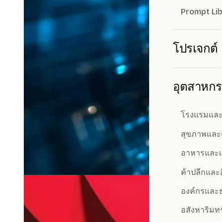
Prompt Lib
โปรเจกต์
อุตสาหก
โรงแรมและ
สุขภาพแล
อาหารและเคร
ค้าปลีกและอ
องค์กรและธ
อสังหาริมทร