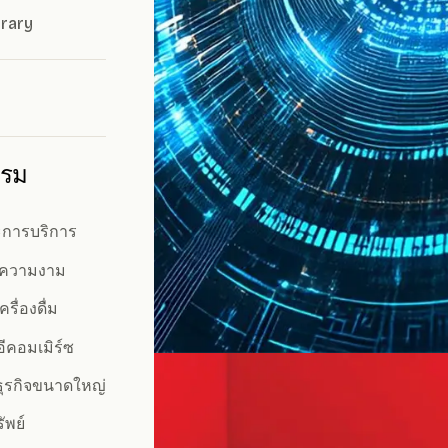
rary
รรม
การบริการ
ะความงาม
ื่องดื่ม
ีคอมเมิร์ซ
ุรกิจขนาดใหญ่
ัพย์