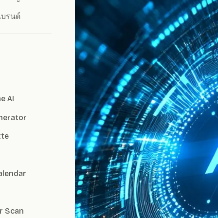
แบรนด์
e AI
nerator
tte
alendar
r Scan