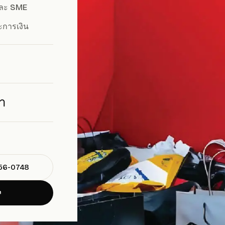
และ SME
การเงิน
รา
556-0748